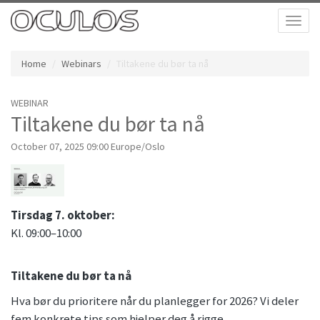
Toggl
naviga
Home
Webinars
Tiltakene du bør ta nå
WEBINAR
Tiltakene du bør ta nå
October 07, 2025 09:00 Europe/Oslo
Tirsdag 7. oktober:
Kl. 09:00–10:00
Tiltakene du bør ta nå
Hva bør du prioritere når du planlegger for 2026? Vi deler
fem konkrete tips som hjelper deg å rigge