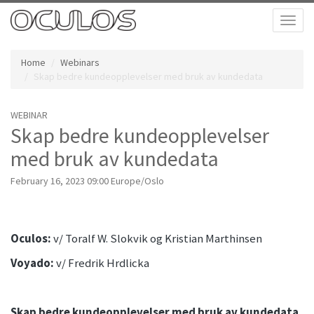
Toggl
naviga
Home
Webinars
Skap bedre kundeopplevelser med bruk av kundedata
WEBINAR
Skap bedre kundeopplevelser
med bruk av kundedata
February 16, 2023 09:00 Europe/Oslo
Oculos:
v/ Toralf W. Slokvik og Kristian Marthinsen
Voyado:
v/ Fredrik Hrdlicka
Skap bedre kundeopplevelser med bruk av kundedata