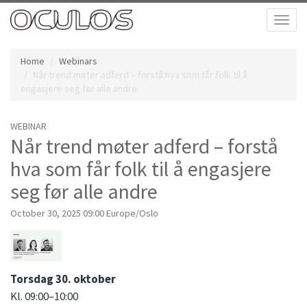
Toggl
naviga
Home
Webinars
Når trend møter adferd – forstå hva som får folk til å
engasjere seg før alle andre
WEBINAR
Når trend møter adferd – forstå
hva som får folk til å engasjere
seg før alle andre
October 30, 2025 09:00 Europe/Oslo
Torsdag 30. oktober
Kl. 09:00–10:00