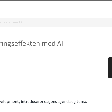
effekten med AI
ingseffekten med AI
Development, introduserer dagens agenda og tema.