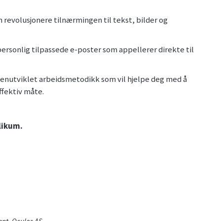
n revolusjonere tilnærmingen til tekst, bilder og
 personlig tilpassede e-poster som appellerer direkte til
egenutviklet arbeidsmetodikk som vil hjelpe deg med å
ffektiv måte.
likum.