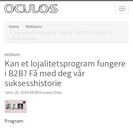
Toggl
naviga
Home
Webinars
Kan et lojalitetsprogram fungere i B2B? Få med deg vår
suksesshistorie
WEBINAR
Kan et lojalitetsprogram fungere
i B2B? Få med deg vår
suksesshistorie
June 18, 2024 09:00 Europe/Oslo
Program: