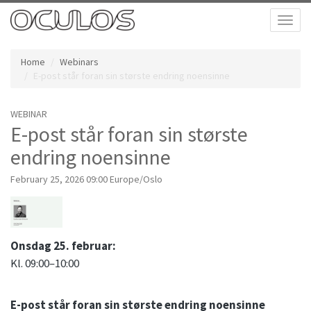
Toggl
naviga
Home
Webinars
E-post står foran sin største endring noensinne
WEBINAR
E-post står foran sin største
endring noensinne
February 25, 2026 09:00 Europe/Oslo
Onsdag 25. februar:
Kl. 09:00–10:00
E-post står foran sin største endring noensinne